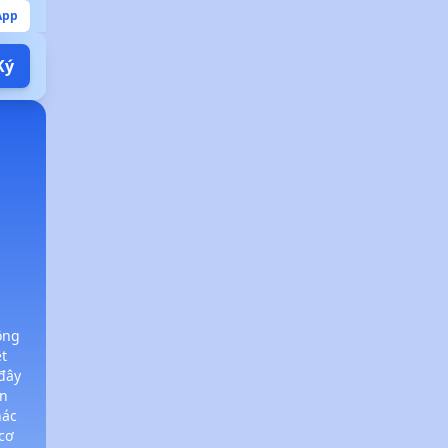
App
Ký
ông
ệt
 đây
ận
hác
cơ