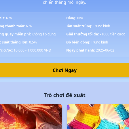
chiến thắng mỗi ngày.
els:
N/A
Hàng:
N/A
ng thanh toán:
N/A
Tần suất trúng:
Trung bình
ng quay miễn phí:
Không áp dụng
Giải thưởng tối đa:
x1000 tiền cược
c suất thắng lớn:
0.5%
Độ biến động:
Trung bình
c cược:
10.000 - 1.000.000 VNĐ
Ngày phát hành:
2025-06-02
Chơi Ngay
Trò chơi đề xuất