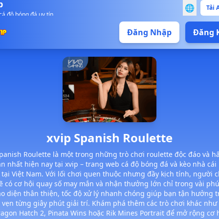
p
🌐
Tải 
á độ bóng đá uy tín
Đăng Nhập
Đăng 
xvip Spanish Roulette
panish Roulette là một trong những trò chơi roulette độc đáo và h
n nhất hiện nay tại xvip – trang web cá độ bóng đá và kèo nhà cái
n tại Việt Nam. Với lối chơi quen thuộc nhưng đầy kịch tính, người c
ẽ có cơ hội quay số may mắn và nhận thưởng lớn chỉ trong vài phú
ao diện thân thiện, tốc độ xử lý nhanh chóng giúp bạn tận hưởng t
vẹn từng giây phút giải trí. Khám phá thêm các trò chơi khác như
agon Hatch 2, Pinata Wins hoặc Rik Mines Portrait để mở rộng cơ 